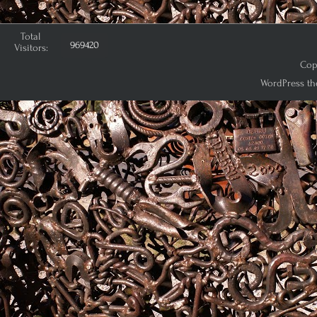
Total
969420
Visitors:
Copy
WordPress th