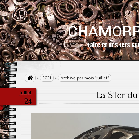
CHAMORR
Faire et des fers CO

»
2021
»
Archive par mois "juillet"
La S’fer du
juillet
24